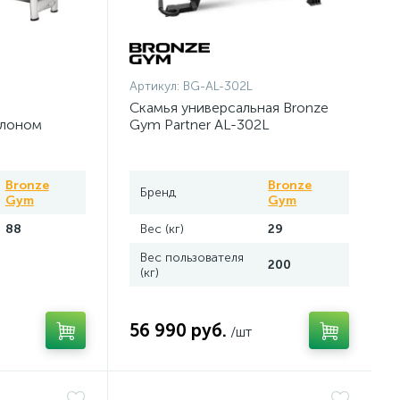
Артикул:
BG-AL-302L
Скамья универсальная Bronze
клоном
Gym Partner AL-302L
(коричневый)
Bronze
Bronze
Бренд
Gym
Gym
88
Вес (кг)
29
Вес пользователя
200
(кг)
56 990 руб.
/шт