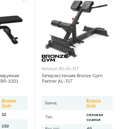
Артикул:
BG-AL-317
лируемая
Гиперэкстензия Bronze Gym
 BR-1001
Partner AL-317
Bronze
Bronze
Бренд
Gym
Gym
32
силовая
Тип
скамья
150
Вес (кг)
40