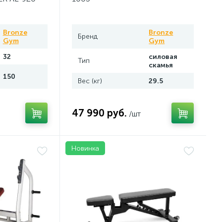
Bronze
Bronze
Бренд
Gym
Gym
32
силовая
Тип
скамья
150
Вес (кг)
29.5
47 990 руб.
/шт
Новинка