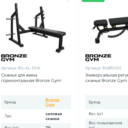
Артикул:
BG-AL-304L
Артикул:
BGBR1001
Скамья для жима
Универсальная регу
горизонтальная Bronze Gym
скамья Bronze Gym
Partner AL-304L
Bronze
Бренд
Бренд
Gym
силовая
Вес (кг)
Тип
скамья
Вес пользователя
Вес (кг)
70
(кг)