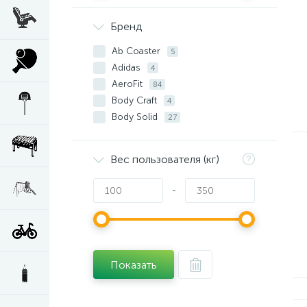
Бренд
Ab Coaster
5
Adidas
4
AeroFit
84
Body Craft
4
Body Solid
27
Bowflex
2
Bronze Gym
63
Вес пользователя (кг)
CENTR
2
Century
1
-
DFC
159
Hasttings
41
HYFIT
1
Impact
15
Показать
Inotec
3
Inspire
3
Oxygen Fitness
20