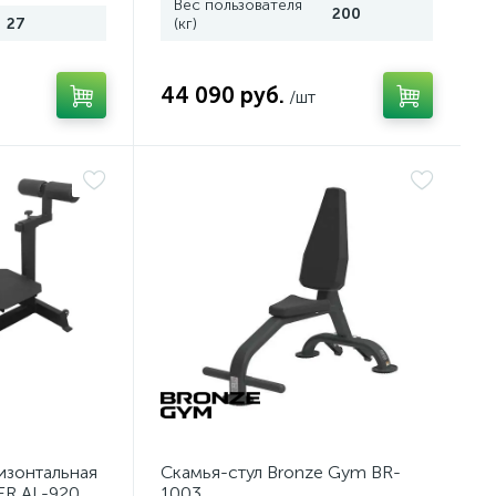
Вес пользователя
200
27
(кг)
44 090 руб.
/шт
изонтальная
Скамья-стул Bronze Gym BR-
ER AL-920
1003