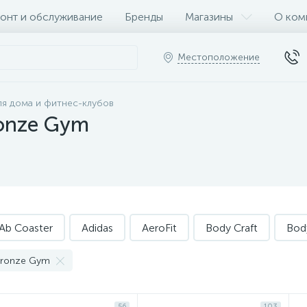
онт и обслуживание
Бренды
Магазины
О ком
Местоположение
я дома и фитнес-клубов
ronze Gym
Ab Coaster
Adidas
AeroFit
Body Craft
Bod
Bronze Gym
56
103