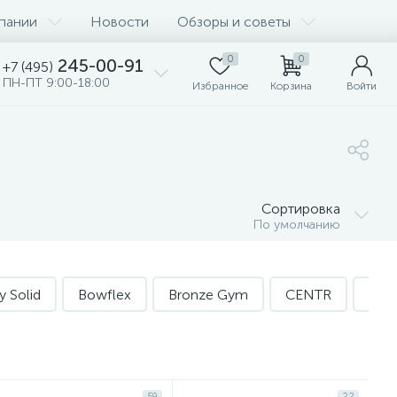
пании
Новости
Обзоры и советы
0
0
245-00-91
+7 (495)
ПН-ПТ 9:00-18:00
Избранное
Корзина
Войти
Сортировка
По умолчанию
y Solid
Bowflex
Bronze Gym
CENTR
Cen
59
22