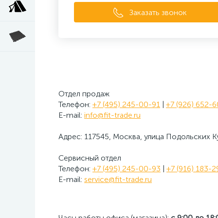
Заказать звонок
Отдел продаж
Телефон:
+7 (495) 245-00-91
|
+7 (926) 652-
E-mail:
info@fit-trade.ru
Адрес: 117545, Москва, улица Подольских Ку
Сервисный отдел
Телефон:
+7 (495) 245-00-93
|
+7 (916) 183-
E-mail:
service@fit-trade.ru
Часы работы офиса (магазина):
с 9:00 до 18: