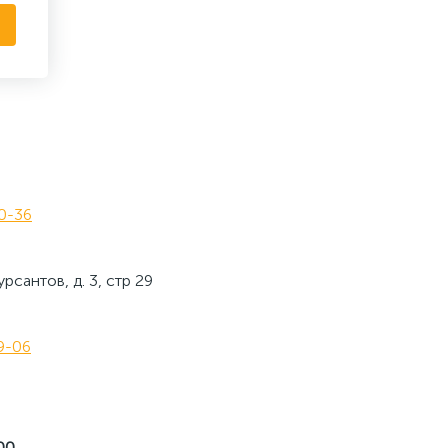
60-36
рсантов, д. 3, стр 29
29-06
00.