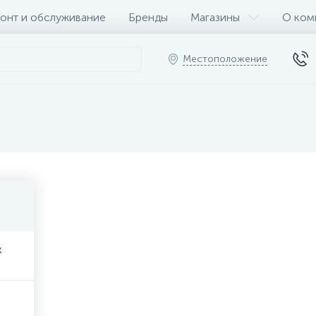
онт и обслуживание
Бренды
Магазины
О ком
Местоположение
х