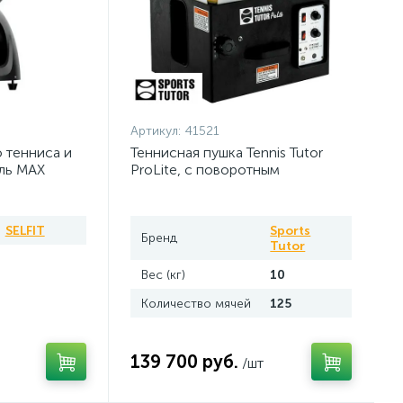
Артикул:
41521
 тенниса и
Теннисная пушка Tennis Tutor
ль MAX
ProLite, с поворотным
механизмом (батарея)
SELFIT
Sports
Бренд
Tutor
Вес (кг)
10
Количество мячей
125
139 700 руб.
/шт