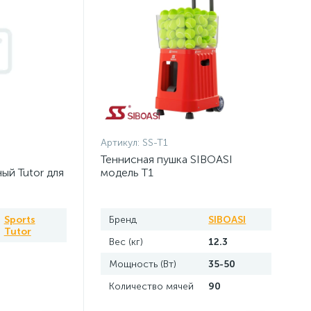
Артикул:
SS-T1
Теннисная пушка SIBOASI
ый Tutor для
модель T1
Sports
Бренд
SIBOASI
Tutor
Вес (кг)
12.3
Мощность (Вт)
35-50
Количество мячей
90