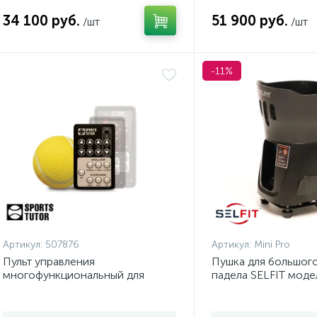
34 100 руб.
51 900 руб.
/шт
/шт
-11%
Артикул:
507876
Артикул:
Mini Pro
Пульт управления
Пушка для большого
многофункциональный для
падела SELFIT модел
Tennis Tutor Plus Player
без сетки