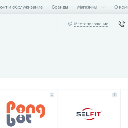
онт и обслуживание
Бренды
Магазины
О ком
Местоположение
1
3