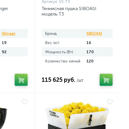
Артикул:
SS-T3
nger
Теннисная пушка SIBOASI
модель T3
Slinger
Бренд
SIBOASI
19
Вес (кг)
16
92
Мощность (Вт)
170
Количество мячей
120
115 625 руб.
/шт