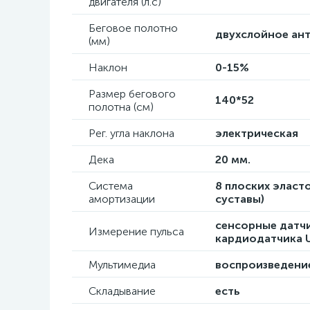
двигателя (л.с)
Беговое полотно
двухслойное ант
(мм)
Наклон
0-15%
Размер бегового
140*52
полотна (см)
Рег. угла наклона
электрическая
Дека
20 мм.
Система
8 плоских эласт
амортизации
суставы)
сенсорные датч
Измерение пульса
кардиодатчика U
Мультимедиа
воспроизведение
Складывание
есть