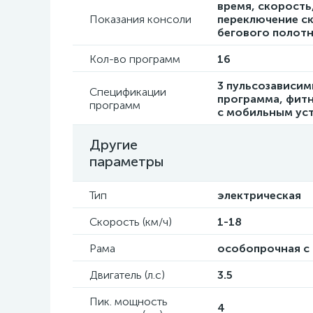
время, скорость
Показания консоли
переключение ск
бегового полотн
Кол-во программ
16
3 пульсозависим
Спецификации
программа, фитн
программ
с мобильным ус
Другие
параметры
Тип
электрическая
Скорость (км/ч)
1-18
Рама
особопрочная с
Двигатель (л.с)
3.5
Пик. мощность
4