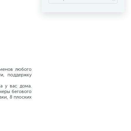
сменов любого
ти, поддержку
а у вас дома.
змеры бегового
вки, 8 плоских