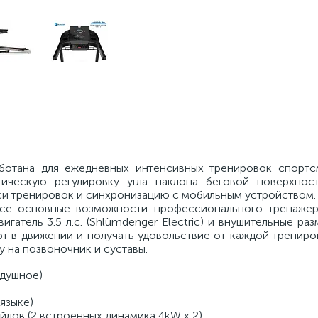
ботана для ежедневных интенсивных тренировок спорт
тическую регулировку угла наклона беговой поверхнос
писи тренировок и синхронизацию с мобильным устройством.
се основные возможности профессионального тренажер
гатель 3.5 л.с. (Shlümdenger Electric) и внушительные ра
т в движении и получать удовольствие от каждой трениро
у на позвоночник и суставы.
здушное)
языке)
лов (2 встроенных динамика 4kW x 2)