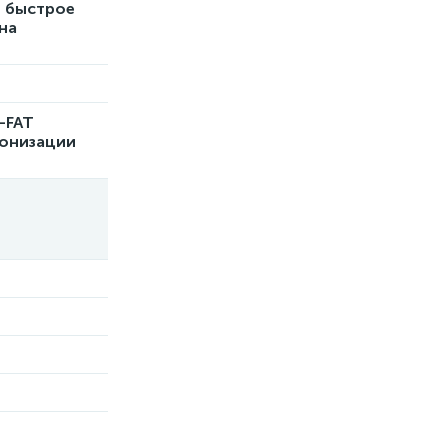
, быстрое
на
-FAT
ронизации