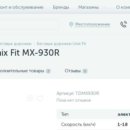
онт и обслуживание
Бренды
Магазины
О ком
Местоположение
еговые дорожки
Беговые дорожки Unix Fit
ix Fit MX-930R
олнительные товары
Отзывы
2
0
Артикул:
TDMX930R
Пока нет отзывов
Тип
элек
Скорость (км/ч)
1-18