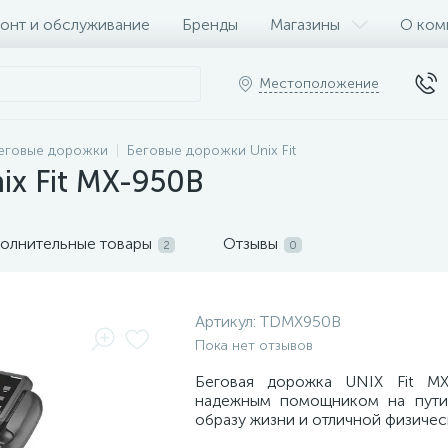
онт и обслуживание
Бренды
Магазины
О ком
Местоположение
еговые дорожки
Беговые дорожки Unix Fit
ix Fit MX-950B
олнительные товары
Отзывы
2
0
Артикул:
TDMX950B
Пока нет отзывов
Беговая дорожка UNIX Fit MX
надежным помощником на пути
образу жизни и отличной физиче