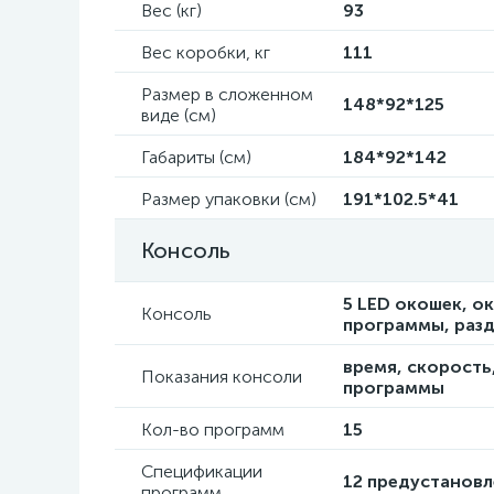
Вес (кг)
93
Вес коробки, кг
111
Размер в сложенном
148*92*125
виде (см)
Габариты (см)
184*92*142
Размер упаковки (см)
191*102.5*41
Консоль
5 LED окошек, о
Консоль
программы, разд
время, скорость
Показания консоли
программы
Кол-во программ
15
Спецификации
12 предустановл
программ