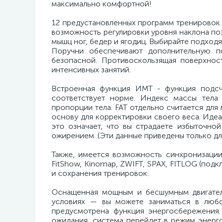
максимально комфортной!
12 предустановленных программ тренировок п
возможность регулировки уровня наклона поз
мышц ног, бедер и ягодиц. Выбирайте подход
Поручни обеспечивают дополнительную п
безопасной. Противоскользящая поверхнос
интенсивных занятий.
Встроенная функция ИМТ - функция подсч
соответствует норме. Индекс массы тела
пропорции тела. FAT отдельно считается для
основу для корректировки своего веса. Идеа
это означает, что вы страдаете избыточно
ожирением. (Эти данные приведены только для
Также, имеется возможность синхронизац
FitShow, Kinomap, ZWIFT, SPAX, FITLOG (под
и сохранения тренировок.
Оснащенная мощным и бесшумным двигател
условиях — вы можете заниматься в любо
предусмотрена функция энергосбережения.
ожидания, система перейдет в режим энерг