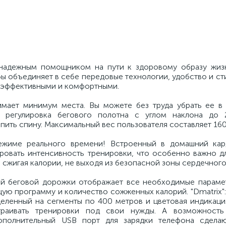
 надежным помощником на пути к здоровому образу жиз
ы объединяет в себе передовые технологии, удобство и ст
о эффективными и комфортными.
имает минимум места. Вы можете без труда убрать ее в 
я регулировка бегового полотна с углом наклона до 
пить спину. Максимальный вес пользователя составляет 160 
ежиме реального времени! Встроенный в домашний кар
ировать интенсивность тренировки, что особенно важно д
 сжигая калории, не выходя из безопасной зоны сердечного
й беговой дорожки отображает все необходимые парамет
ущую программу и количество сожженных калорий. "Dmatrix"
деленный на сегменты по 400 метров и цветовая индикаци
траивать тренировки под свои нужды. А возможность
ополнительный USB порт для зарядки телефона сделаю