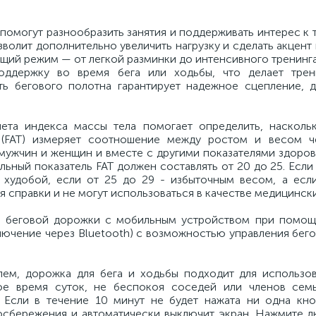
омогут разнообразить занятия и поддерживать интерес к 
волит дополнительно увеличить нагрузку и сделать акцент
ящий режим — от легкой разминки до интенсивного тренинга
оддержку во время бега или ходьбы, что делает трен
ть бегового полотна гарантирует надежное сцепление, 
ета индекса массы тела помогает определить, насколь
 (FAT) измеряет соотношение между ростом и весом ч
 мужчин и женщин и вместе с другими показателями здоро
льный показатель FAT должен составлять от 20 до 25. Если
й худобой, если от 25 до 29 - избыточным весом, а есл
 справки и не могут использоваться в качестве медицински
ии беговой дорожки с мобильным устройством при помо
ключение через Bluetooth) с возможностью управления бе
ем, дорожка для бега и ходьбы подходит для использо
е время суток, не беспокоя соседей или членов семь
 Если в течение 10 минут не будет нажата ни одна кн
осбережения и автоматически выключит экран. Нажмите л