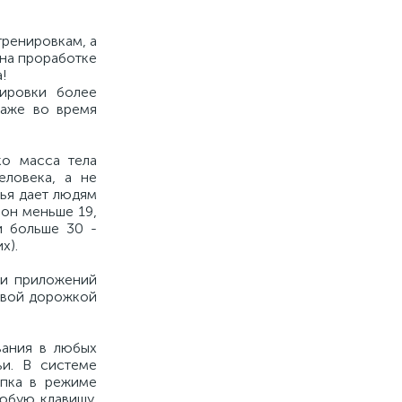
тренировкам, а
 на проработке
!
ировки более
даже во время
ко масса тела
еловека, а не
вья дает людям
 он меньше 19,
и больше 30 -
х).
щи приложений
говой дорожкой
вания в любых
и. В системе
опка в режиме
юбую клавишу,