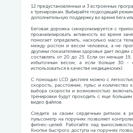
12 предустановленных и 3 встроенных прогр
к тренировкам. Выбирайте подходящий режим
дополнительную поддержку во время бега или
Беговая дорожка синхронизируется с прилож
проанализировать активность во время зан
помогает определить, насколько масса тел
между ростом и весом человека, а не проп
другими показателями здоровья дает людям о
составлять от 20 до 25. Если он меньше 19,
избыточным весом, а если больше 30 - 
использоваться в качестве медицинских).
С помощью LCD дисплея можно с легкостью 
скорость, расстояние, пульс и количество
выбора скорости и возможностью включать/
тренировки будут проходить с еще большим
видео файлов.
Следите за своим сердечным ритмом в р
пульсометр на поручнях позволяет контрол
фитнес-целей. Работайте над выносливость
Кнопки быстрого доступа на поручнях позво