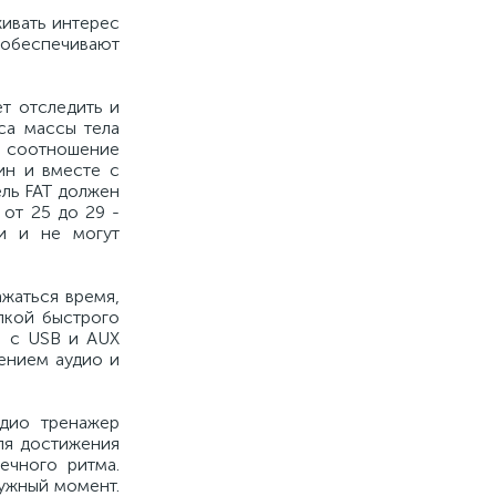
живать интерес
и обеспечивают
т отследить и
са массы тела
т соотношение
ин и вместе с
ель FAT должен
 от 25 до 29 -
и и не могут
жаться время,
пкой быстрого
в с USB и AUX
ением аудио и
дио тренажер
ля достижения
ечного ритма.
нужный момент.