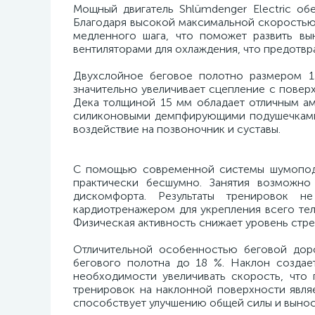
Мощный двигатель Shlümdenger Electric об
Благодаря высокой максимальной скоростью 
медленного шага, что поможет развить вы
вентиляторами для охлаждения, что предотвр
Двухслойное беговое полотно размером 1
значительно увеличивает сцепление с повер
Дека толщиной 15 мм обладает отличным а
силиконовыми демпфирующими подушечками и
воздействие на позвоночник и суставы.
С помощью современной системы шумопода
практически бесшумно. Занятия возможн
дискомфорта. Результаты тренировок н
кардиотренажером для укрепления всего те
Физическая активность снижает уровень стре
Отличительной особенностью беговой доро
бегового полотна до 18 %. Наклон создает
необходимости увеличивать скорость, что
тренировок на наклонной поверхности явля
способствует улучшению общей силы и вынос