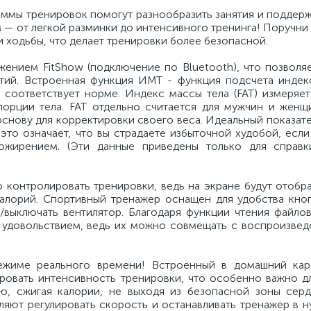
аммы тренировок помогут разнообразить занятия и поддер
 — от легкой разминки до интенсивного тренинга! Поручн
 ходьбы, что делает тренировки более безопасной.
ением FitShow (подключение по Bluetooth), что позволяе
ятий. Встроенная функция ИМТ - функция подсчета индек
а соответствует норме. Индекс массы тела (FAT) измеряе
орции тела. FAT отдельно считается для мужчин и женщ
снову для корректировки своего веса. Идеальный показат
 это означает, что вы страдаете избыточной худобой, если
ожирением. (Эти данные приведены только для справк
контролировать тренировки, ведь на экране будут отобра
 калорий. Спортивный тренажер оснащен для удобства кно
выключать вентилятор. Благодаря функции чтения файло
 удовольствием, ведь их можно совмещать с воспроизвед
ежиме реального времени! Встроенный в домашний кар
ировать интенсивность тренировки, что особенно важно д
ю, сжигая калории, не выходя из безопасной зоны серд
ляют регулировать скорость и останавливать тренажер в 