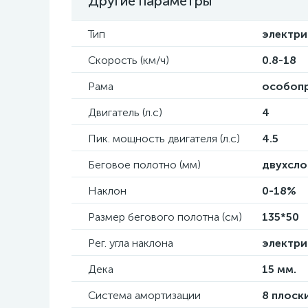
Другие параметры
Тип
электри
Скорость (км/ч)
0.8-18
Рама
особопр
Двигатель (л.с)
4
Пик. мощность двигателя (л.с)
4.5
Беговое полотно (мм)
двухсло
Наклон
0-18%
Размер бегового полотна (см)
135*50
Рег. угла наклона
электри
Дека
15 мм.
Система амортизации
8 плоск