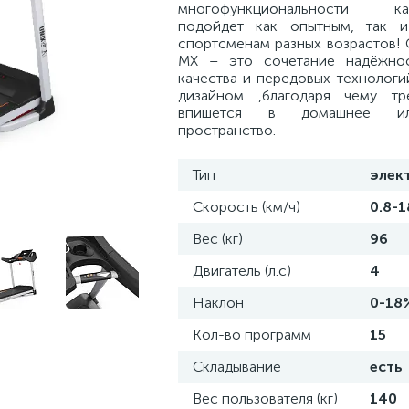
многофункциональности кар
подойдет как опытным, так 
спортсменам разных возрастов! 
MX – это сочетание надёжнос
качества и передовых технологи
дизайном ,благодаря чему тр
впишется в домашнее и
пространство.
Тип
элек
Скорость (км/ч)
0.8-1
Вес (кг)
96
Двигатель (л.с)
4
Наклон
0-18
Кол-во программ
15
Складывание
есть
Вес пользователя (кг)
140