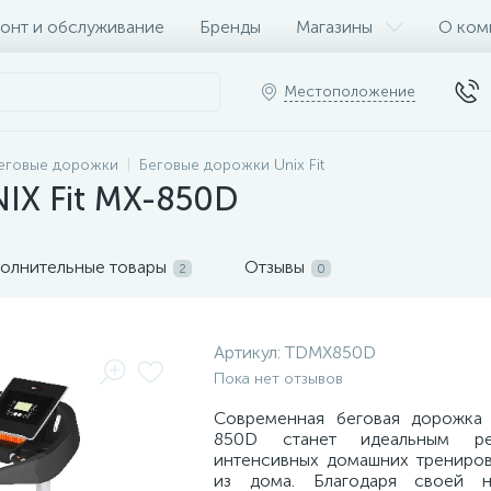
онт и обслуживание
Бренды
Магазины
О ком
Местоположение
еговые дорожки
Беговые дорожки Unix Fit
IX Fit MX-850D
олнительные товары
Отзывы
2
0
Артикул:
TDMX850D
Пока нет отзывов
Современная беговая дорожка 
850D станет идеальным р
интенсивных домашних трениров
из дома. Благодаря своей 