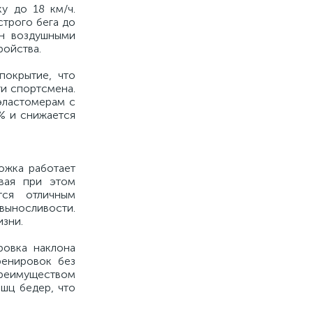
у до 18 км/ч.
трого бега до
ен воздушными
ройства.
покрытие, что
и спортсмена.
эластомерам с
% и снижается
ожка работает
вая при этом
тся отличным
выносливости.
изни.
ровка наклона
ренировок без
преимуществом
шц бедер, что