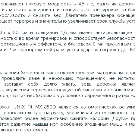
еспечивает пиковую мощность в 4.5 л.с, разгоняя дорожк
вы можете варьировать интенсивность тренировок, от быс
носливость и снизить вес. Двигатель тренажера оснащ
ащает перегрев и значительно увеличивает срок службы уст
35 х 50 см и толщиной 1,6 мм имеет антискользящее 
хностью во время тренировок и способствует безопасност
мортизационным эффектом, а благодаря 8-ми пружинным 
 2-м суппортам нейтрализуется ударная нагрузка до 95
вления Smartex и высококачественным материалам дор
о проводить даже в небольших помещениях, не испыты
е заставят себя долго ждать, ведь дорожка являе
ла, улучшения сердечно-сосудистой системы и повышения 
сса, что так необходимо в условиях современного ритма ж
жки UNIX Fit MX-850D является автоматическая регули
 дополнительную нагрузку, увеличивая интенсивность т
 позволяет более эффективно сжигать калории. Другим 
ется развитие мышцы ног, особенно ягодичных мышц и мы
ливости спортсмена.