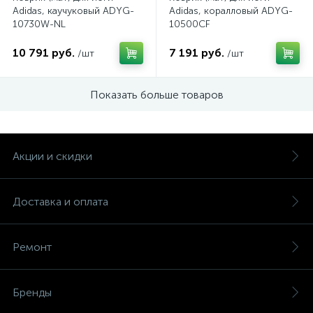
Adidas, каучуковый ADYG-
Adidas, коралловый ADYG-
10730W-NL
10500CF
10 791 руб.
7 191 руб.
/шт
/шт
Показать больше товаров
Акции и скидки
Доставка и оплата
Ремонт
Бренды