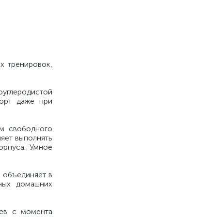
х тренировок,
коуглеродистой
форт даже при
м свободного
ляет выполнять
орпуса. Умное
 объединяет в
ных домашних
цев с момента