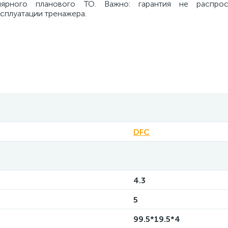
лярного планового ТО. Важно: гарантия не распрос
сплуатации тренажера.
DFC
4.3
5
99.5*19.5*4