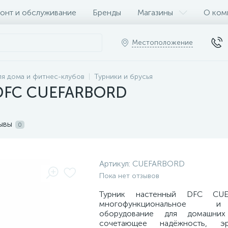
онт и обслуживание
Бренды
Магазины
О ком
Местоположение
я дома и фитнес-клубов
Турники и брусья
 DFC CUEFARBORD
ывы
0
Артикул:
CUEFARBORD
Пока нет отзывов
Турник настенный DFC CU
многофункциональное 
оборудование для домашних
сочетающее надёжность, э