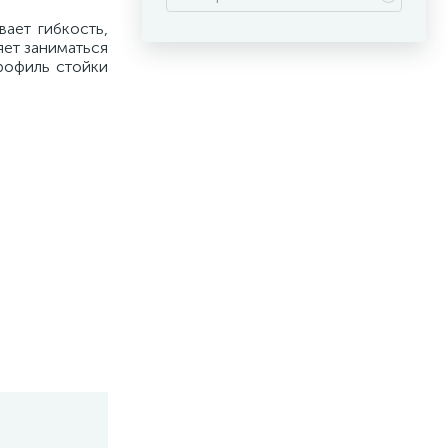
ает гибкость,
яет заниматься
рофиль стойки