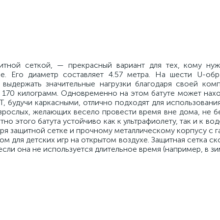
итной сеткой, — прекрасный вариант для тех, кому ну
. Его диаметр составляет 4.57 метра. На шести U-обр
выдержать значительные нагрузки благодаря своей комп
 170 килограмм. Одновременно на этом батуте может нахо
 будучи каркасными, отлично подходят для использования
взрослых, желающих весело провести время вне дома, не 
о этого батута устойчиво как к ультрафиолету, так и к вод
ря защитной сетке и прочному металлическому корпусу с 
ом для детских игр на открытом воздухе. Защитная сетка с
если она не используется длительное время (например, в зи