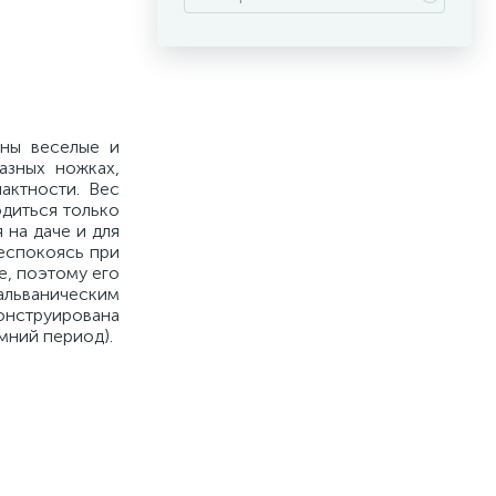
жны веселые и
азных ножках,
актности. Вес
диться только
 на даче и для
беспокоясь при
е, поэтому его
гальваническим
конструирована
мний период).