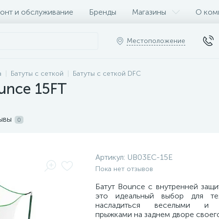
онт и обслуживание
Бренды
Магазины
О ком
Местоположение
а
Батуты с сеткой
Батуты с сеткой DFC
unce 15FT
ывы
0
Артикул:
UB03EC-15E
Пока нет отзывов
Батут Bounce с внутренней защи
это идеальный выбор для те
насладиться веселыми и 
прыжками на заднем дворе своег