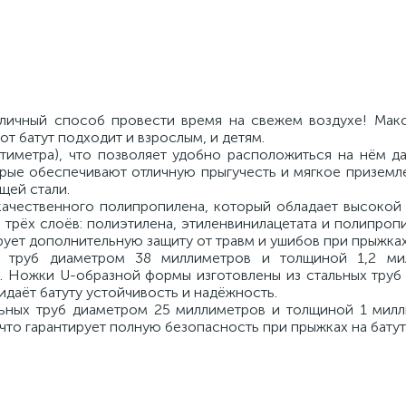
отличный способ провести время на свежем воздухе! Мак
т батут подходит и взрослым, и детям.
нтиметра), что позволяет удобно расположиться на нём д
орые обеспечивают отличную прыгучесть и мягкое приземл
щей стали.
ачественного полипропилена, который обладает высокой
з трёх слоёв: полиэтилена, этиленвинилацетата и полипроп
рует дополнительную защиту от травм и ушибов при прыжках
х труб диаметром 38 миллиметров и толщиной 1,2 мил
ь. Ножки U-образной формы изготовлены из стальных труб
идаёт батуту устойчивость и надёжность.
льных труб диаметром 25 миллиметров и толщиной 1 милл
что гарантирует полную безопасность при прыжках на батут