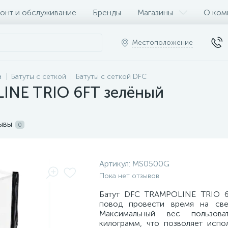
онт и обслуживание
Бренды
Магазины
О ком
Местоположение
а
Батуты с сеткой
Батуты с сеткой DFC
INE TRIO 6FT зелёный
ывы
0
Артикул:
MS0500G
Пока нет отзывов
Батут DFC TRAMPOLINE TRIO 6
повод провести время на све
Максимальный вес пользов
килограмм, что позволяет испол