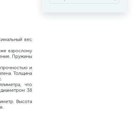
симальный вес
аже взрослому
ение. Пружины
 прочностью и
илена. Толщина
.
лиметра, что
 диаметром 38
иметр. Высота
е.