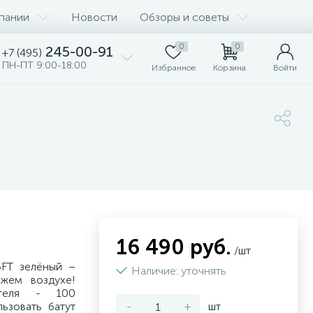
пании
Новости
Обзоры и советы
0
0
245-00-91
+7 (495)
ПН-ПТ 9:00-18:00
Избранное
Корзина
Войти
16 490 руб.
/шт
FT зелёный –
Наличие: уточнять
жем воздухе!
ателя - 100
ьзовать батут
-
+
шт