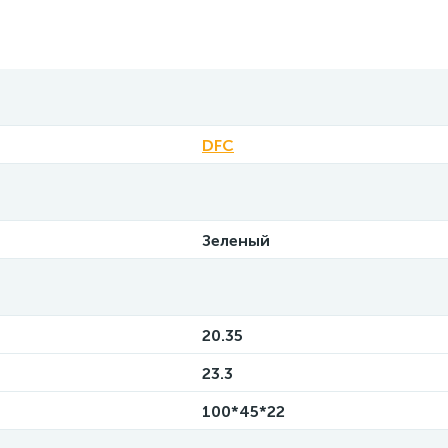
DFC
Зеленый
20.35
23.3
100*45*22