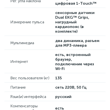
Рег. угла наклона
цифровая 1-Touch™
сенсорные датчики
Dual EKG™ Grips,
Измерение пульса
нагрудный
кардиопояс (в
комплекте)
два динамика, разъем
Мультимедиа
для МР3-плеера
есть, встроенный
браузер,
Интернет
подключение через
Wi-Fi
Вес пользователя (кг)
135
Питание
сеть 220В, 50 Гц
Язык(и) интерфейса
русский
Компенсаторы
есть