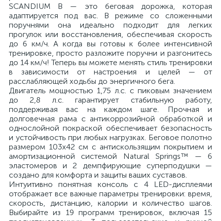
SCANDIUM B — это беговая дорожка, которая
адаптируется под вас. В режиме со сложенными
поручнями она идеально подходит для легких
прогулок или восстановления, обеспечивая скорость
до 6 км/ч. А когда вы готовы к более интенсивной
тренировке, просто разложите поручни и разгонитесь
до 14 км/ч! Теперь вы можете менять стиль тренировки
в зависимости от настроения и целей — от
расслабляющей ходьбы до энергичного бега.
Двигатель мощностью 1,75 л.с. с пиковым значением
до 2,8 л.с. гарантирует стабильную работу,
поддерживая вас на каждом шаге. Прочная и
долговечная рама с антикоррозийной обработкой и
однослойной покраской обеспечивает безопасность
и устойчивость при любых нагрузках. Беговое полотно
размером 103х42 см с антискользящим покрытием и
амортизационной системой Natural Springs™ — 6
эластомеров и 2 демпфирующие суперподушки —
создано для комфорта и защиты ваших суставов.
Интуитивно понятная консоль с 4 LED-дисплеями
отображает все важные параметры тренировки: время,
скорость, дистанцию, калории и количество шагов.
Выбирайте из 19 программ тренировок, включая 15