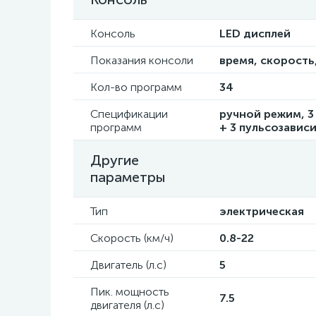
Консоль
LED дисплей
Показания консоли
время, скорость,
Кол-во программ
34
Спецификации
ручной режим, 3
программ
+ 3 пульсозавис
Другие
параметры
Тип
электрическая
Скорость (км/ч)
0.8-22
Двигатель (л.с)
5
Пик. мощность
7.5
двигателя (л.с)