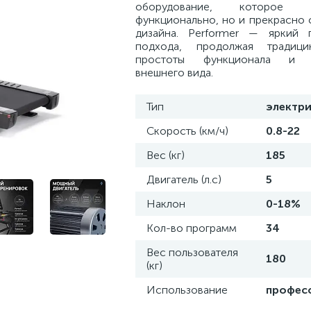
оборудование, которое
функционально, но и прекрасно 
дизайна. Performer — яркий 
подхода, продолжая традиц
простоты функционала и у
внешнего вида.
Тип
электри
Скорость (км/ч)
0.8-22
Вес (кг)
185
Двигатель (л.с)
5
Наклон
0-18%
Кол-во программ
34
Вес пользователя
180
(кг)
Использование
профес