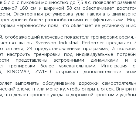
5 л.с. с пиковой мощностью до 7,5 л.с. позволяет развива
 длиной 160 см и шириной 58 см обеспечивает достато
сти. Электронная регулировка угла наклона в диапазон
ет тренировки более разнообразными и эффективными. Мо
рами неровностей пола, что облегчает её установку и ис
, отображающий ключевые показатели тренировки: время, 
чество шагов. Svensson Industrial Performer предлагает
о отсчета, 24 предустановленные программы, 3 пользов
ет настроить тренировки под индивидуальные потребн
жности представлены встроенными динамиками и в
ает тренировки более увлекательными. Интеграция 
W, KINOMAP, ZWIFT) открывает дополнительные воз
оляет выполнять обслуживание дорожки самостоятельн
еский элемент или монетку, чтобы открыть отсек. Внутри
я, что делает процесс ухода за дорожкой простым и удобны