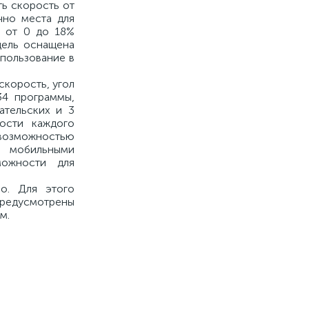
ть скорость от
чно места для
е от 0 до 18%
дель оснащена
пользование в
скорость, угол
 34 программы,
ательских и 3
ости каждого
озможностью
с мобильными
можности для
о. Для этого
 предусмотрены
м.