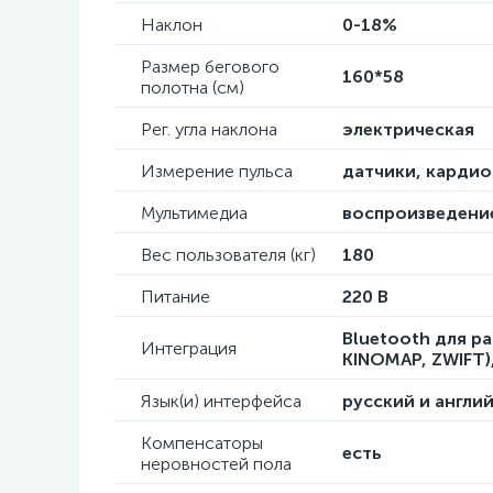
Наклон
0-18%
Размер бегового
160*58
полотна (см)
Рег. угла наклона
электрическая
Измерение пульса
датчики, карди
Мультимедиа
воспроизведени
Вес пользователя (кг)
180
Питание
220 В
Bluetooth для 
Интеграция
KINOMAP, ZWIFT)
Язык(и) интерфейса
русский и англи
Компенсаторы
есть
неровностей пола