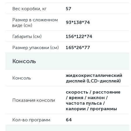
Вес коробки, кг
57
Размер в сложенном
93*138*74
виде (см)
Габариты (см)
156*122*74
Размер упаковки (см)
165*26*77
Консоль
жидкокристаллический
Консоль
дисплей (LCD-дисплей)
скорость / расстояние
/ время / наклон /
Показания консоли
частота пульса /
калории / программы
Кол-во программ
64