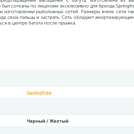
предотвращения выпадения с батута, изготовлена из в
был сотканы по лицензии эксклюзивно для бренда Springfre
и изготовлении рыболовных сетей. Размеры ячеек сети та
уда свои пальцы и застрять. Сеть обладает амортизирующи
ся в центре батута после прыжка.
Springfree
Черный / Желтый