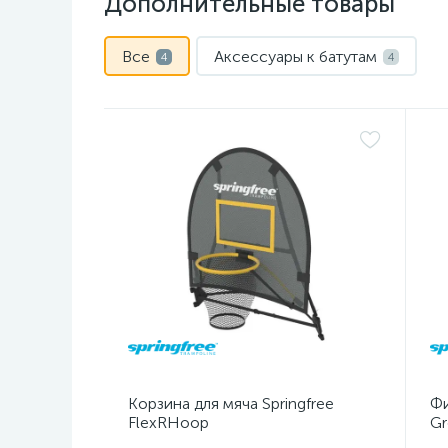
Дополнительные товары
Все
Аксессуары к батутам
4
4
Корзина для мяча Springfree
Фи
FlexRHoop
Gr