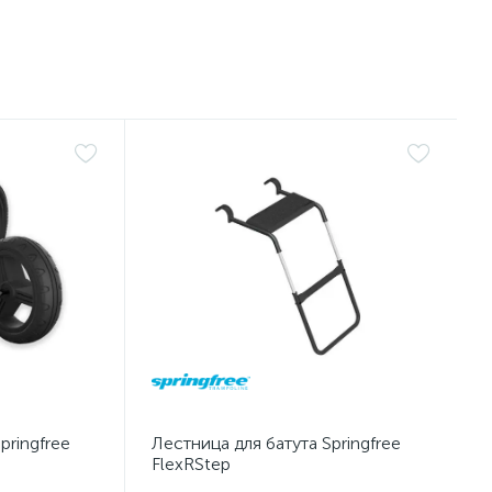
pringfree
Лестница для батута Springfree
FlexRStep