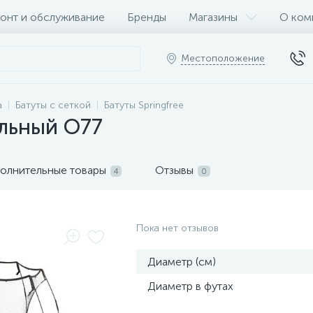
онт и обслуживание
Бренды
Магазины
О ком
Местоположение
а
Батуты с сеткой
Батуты Springfree
альный O77
олнительные товары
Отзывы
4
0
Пока нет отзывов
Диаметр (см)
Диаметр в футах