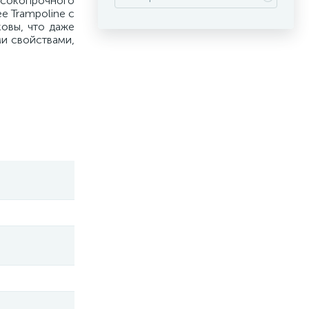
ысокопрочного
e Trampoline с
ковы, что даже
ми свойствами,