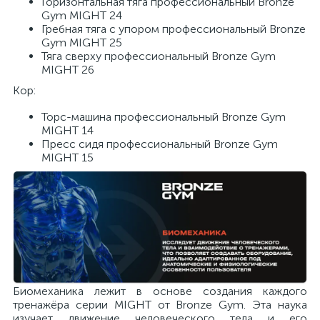
Го­ри­зон­таль­ная тяга про­фес­си­о­наль­ный Bronze
Gym MIGHT 24
Греб­ная тяга с упо­ром про­фес­си­о­наль­ный Bronze
Gym MIGHT 25
Тяга свер­ху про­фес­си­о­наль­ный Bronze Gym
MIGHT 26
Кор:
Торс-ма­ши­на про­фес­си­о­наль­ный Bronze Gym
MIGHT 14
Пресс сидя про­фес­си­о­наль­ный Bronze Gym
MIGHT 15
Биомеханика лежит в основе создания каждого
тренажёра серии MIGHT от Bronze Gym. Эта наука
изучает движение человеческого тела и его