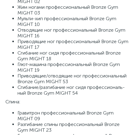
MIGHT 02
Жим но­га­ми про­фес­си­о­наль­ный Bronze Gym
MIGHT 03
Муль­ти-хип про­фес­си­о­наль­ный Bronze Gym
MIGHT 10
От­во­дя­щие ног про­фес­си­о­наль­ный Bronze Gym
MIGHT 16
При­во­дя­щие ног про­фес­си­о­наль­ный Bronze Gym
MIGHT 17
Сги­ба­ние ног сидя про­фес­си­о­наль­ный Bronze
Gym MIGHT 18
Глют-ма­ши­на про­фес­си­о­наль­ный Bronze Gym
MIGHT 19
При­во­дя­щие/​от­во­дя­щие ног про­фес­си­о­наль­ный
Bronze Gym MIGHT 53
Сги­ба­ние/​раз­ги­ба­ние ног сидя про­фес­си­о­наль­
ный Bronze Gym MIGHT 54
Спина:
Гра­вит­рон про­фес­си­о­наль­ный Bronze Gym
MIGHT 09
Раз­ги­ба­ние спи­ны про­фес­си­о­наль­ный Bronze
Gym MIGHT 23