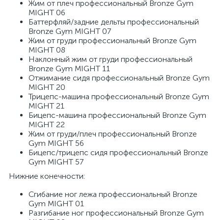
Жим от плеч про­фес­си­о­наль­ный Bronze Gym
MIGHT 06
Бат­тер­фляй/​зад­ние дель­ты про­фес­си­о­наль­ный
Bronze Gym MIGHT 07
Жим от гру­ди про­фес­си­о­наль­ный Bronze Gym
MIGHT 08
На­клон­ный жим от гру­ди про­фес­си­о­наль­ный
Bronze Gym MIGHT 11
От­жи­ма­ние сидя про­фес­си­о­наль­ный Bronze Gym
MIGHT 20
Три­цепс-ма­ши­на про­фес­си­о­наль­ный Bronze Gym
MIGHT 21
Би­цепс-ма­ши­на про­фес­си­о­наль­ный Bronze Gym
MIGHT 22
Жим от гру­ди/​плеч про­фес­си­о­наль­ный Bronze
Gym MIGHT 56
Би­цепс/​три­цепс сидя про­фес­си­о­наль­ный Bronze
Gym MIGHT 57
Нижние конечности:
Сги­ба­ние ног лежа про­фес­си­о­наль­ный Bronze
Gym MIGHT 01
Раз­ги­ба­ние ног про­фес­си­о­наль­ный Bronze Gym