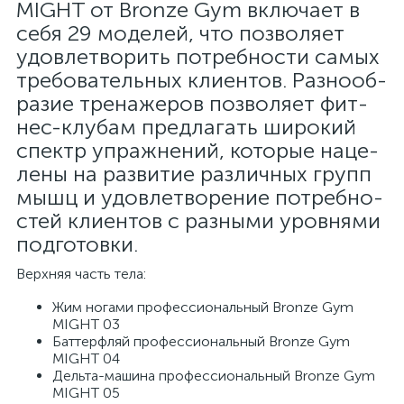
MIGHT от Bronze Gym вклю­ча­ет в
себя 29 мо­де­лей, что поз­во­ля­ет
удо­вле­тво­рить по­треб­но­сти са­мых
тре­бо­ва­тель­ных кли­ен­тов. Раз­но­об­
ра­зие тре­на­же­ров поз­во­ля­ет фит­
нес-клу­бам пред­ла­гать ши­ро­кий
спектр упраж­не­ний, ко­то­рые на­це­
ле­ны на раз­ви­тие раз­лич­ных групп
мышц и удо­вле­тво­ре­ние по­треб­но­
стей кли­ен­тов с раз­ны­ми уров­ня­ми
под­го­тов­ки.
Верхняя часть тела:
Жим но­га­ми про­фес­си­о­наль­ный Bronze Gym
MIGHT 03
Бат­тер­фляй про­фес­си­о­наль­ный Bronze Gym
MIGHT 04
Дель­та-ма­ши­на про­фес­си­о­наль­ный Bronze Gym
MIGHT 05