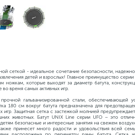
тной сеткой - идеальное сочетание безопасности, надежно
азвлечения детей и взрослых! Главное преимущество серии
м ножкам, которые выходят за диаметр батута, конструкц
во время самых активных игр.
 прочной гальванизированной стали, обеспечивающей у
тка 180 см вокруг батута предназначена для предотвраще
х игр. Защитная сетка с застежкой молнией предупреждае
них животных. Батут UNIX Line серии UFO – это отлич
 детям безопасные и интересные занятия на свежем возду
также принесет много радости и удовольствия всей семь
ями расположена по периметру рамы батута. Сетка из