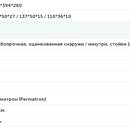
*394*260
*50*27 / 137*50*15 / 110*36*10
бопрочная, оцинкованная снаружи / изнутри, стойки 1
8
матрон (Permatron)
см.
ь