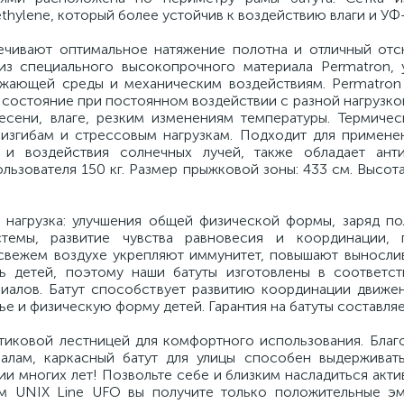
thylene, который более устойчив к воздействию влаги и УФ
печивают оптимальное натяжение полотна и отличный от
з специального высокопрочного материала Permatron, 
жающей среды и механическим воздействиям. Permatron
состояние при постоянном воздействии с разной нагрузко
лесени, влаге, резким изменениям температуры. Термичес
 изгибам и стрессовым нагрузкам. Подходит для примене
 и воздействия солнечных лучей, также обладает ант
ьзователя 150 кг. Размер прыжковой зоны: 433 см. Высота
 нагрузка: улучшения общей физической формы, заряд п
темы, развитие чувства равновесия и координации, 
 свежем воздухе укрепляют иммунитет, повышают вынослив
ь детей, поэтому наши батуты изготовлены в соответс
иалов. Батут способствует развитию координации движен
ье и физическую форму детей. Гарантия на батуты составляет
тиковой лестницей для комфортного использования. Благ
алам, каркасный батут для улицы способен выдерживат
и многих лет! Позвольте себе и близким насладиться акт
ом UNIX Line UFO вы получите только положительные э