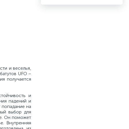
сти и веселья,
 батутов UFO –
ия получается
стойчивость и
ния падений и
т попадание на
ный выбор для
хе. Он поможет
е. Внутренняя
готовлена из