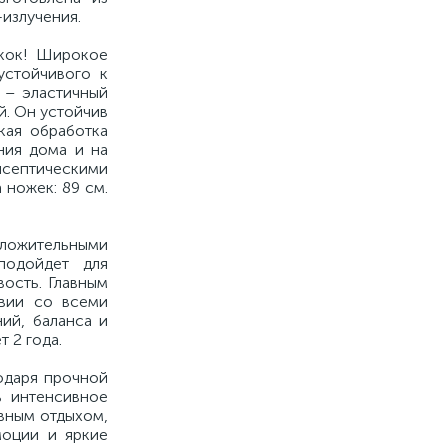
-излучения.
скок! Широкое
устойчивого к
 – эластичный
й. Он устойчив
кая обработка
ния дома и на
исептическими
 ножек: 89 см.
оложительными
подойдет для
ость. Главным
твии со всеми
ий, баланса и
 2 года.
одаря прочной
ь интенсивное
ивным отдыхом,
моции и яркие