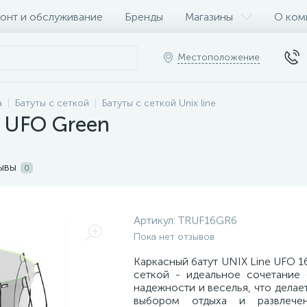
онт и обслуживание
Бренды
Магазины
О ком
Местоположение
а
Батуты с сеткой
Батуты с сеткой Unix line
ft UFO Green
ывы
0
Артикул:
TRUF16GR6
Пока нет отзывов
Каркасный батут UNIX Line UFO 16
сеткой - идеальное сочетание 
надежности и веселья, что делае
выбором отдыха и развлече