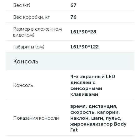
Вес (кг)
67
Вес коробки, кг
76
Размер в сложенном
161*90*28
виде (см)
Габариты (см)
161*90*122
Консоль
4-х экранный LED
дисплей с
Консоль
сенсорными
клавишами
время, дистанция,
скорость, калории,
Показания консоли
наклон, шаги, пульс,
жироанализатор Body
Fat