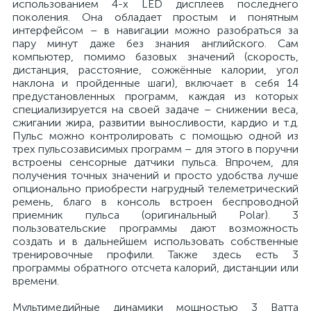
использованием 4-х LED дисплеев последнего
поколения. Она обладает простым и понятным
интерфейсом – в навигации можно разобраться за
пару минут даже без знания английского. Сам
компьютер, помимо базовых значений (скорость,
дистанция, расстояние, сожжённые калории, угол
наклона и пройденные шаги), включает в себя 14
предустановленных программ, каждая из которых
специализируется на своей задаче – снижении веса,
сжигании жира, развитии выносливости, кардио и т.д.
Пульс можно контролировать с помощью одной из
трех пульсозависимых программ – для этого в поручни
встроены сенсорные датчики пульса. Впрочем, для
получения точных значений и просто удобства лучше
опционально приобрести нагрудный телеметрический
ремень, благо в консоль встроен беспроводной
приемник пульса (оригинальный Polar). 3
пользовательские программы дают возможность
создать и в дальнейшем использовать собственные
тренировочные профили. Также здесь есть 3
программы обратного отсчета калорий, дистанции или
времени.
Мультимедийные динамики мощностью 3 Ватта