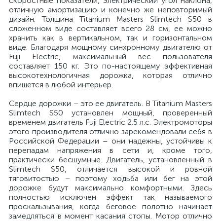
скоростные показатели, электрический угол наклона,
отличную амортизацию и конечно же неповторимый
дизайн. Толщина Titanium Masters Slimtech S50 в
сложенном виде составляет всего 28 см, ее можно
хранить как в вертикальном, так и горизонтальном
виде. Благодаря мощному синхронному двигателю от
Fuji Electric, максимальный вес пользователя
составляет 150 кг. Это по-настоящему эффективная
высокотехнологичная дорожка, которая отлично
впишется в любой интерьер.
Сердце дорожки – это ее двигатель. В Titanium Masters
Slimtech S50 установлен мощный, проверенный
временем двигатель Fuji Electric 2.5 л.с. Электромоторы
этого производителя отлично зарекомендовали себя в
Российской Федерации – они надежны, устойчивы к
перепадам напряжения в сети и, кроме того,
практически бесшумные. Двигатель, установленный в
Slimtech S50, отличается высокой и ровной
тяговитостью – поэтому ходьба или бег на этой
дорожке будут максимально комфортными. Здесь
полностью исключен эффект так называемого
проскальзывания, когда беговое полотно начинает
замедляться в момент касания стопы. Мотор отлично