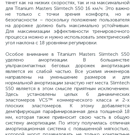
тянет как на низких скоростях, так и на максимальной
для Titanium Masters Slimtech S50 16 км/ч. Это важно
не только с точки зрения комфорта, но и
безопасности – поскольку положение пользователя
на дорожке должно быть максимально устойчивым.
Для максимизации эффективности тренировочного
процесса можно и нужно использовать электрический
угол наклона с 18 уровнями регулировки.
Особое внимание в Titanium Masters Slimtech S50
уделено амортизации. В большинстве
ультракомпактных беговых дорожек амортизация
является их слабой частью. Все усилия инженеров
направлены на уменьшение размеров и для
нормальной амортизации зачастую нет места. Slimtech
S50 является в этом смысле приятным исключением.
Здесь установлены целых 6 динамических
эластомеров VCS™ коммерческого класса и 2-х
плоских эластомеров. К этому добавляется
демпфирующая парафинированная дека толщиной 18
мм, которая также привносит свою часть в общую
систему амортизации. По итогу получилась отличная
амортизационная система с повышенной мягкостью,
которой могут позавидовать не только компактные