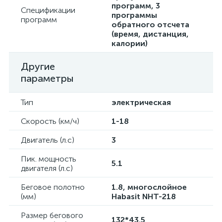
программ, 3
Спецификации
программы
программ
обратного отсчета
(время, дистанция,
калории)
Другие
параметры
Тип
электрическая
Скорость (км/ч)
1-18
Двигатель (л.с)
3
Пик. мощность
5.1
двигателя (л.с)
Беговое полотно
1.8, многослойное
(мм)
Habasit NНT-218
Размер бегового
132*43.5