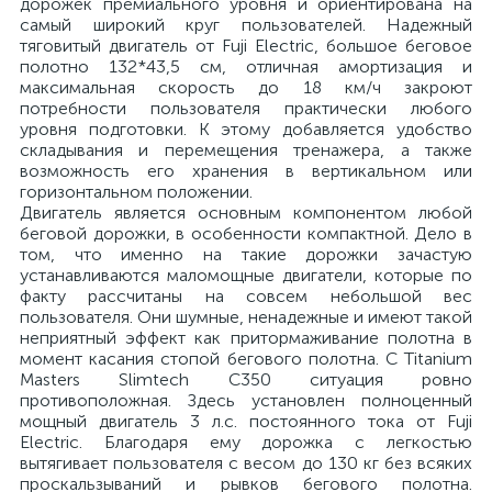
дорожек премиального уровня и ориентирована на
самый широкий круг пользователей. Надежный
тяговитый двигатель от Fuji Electric, большое беговое
полотно 132*43,5 см, отличная амортизация и
максимальная скорость до 18 км/ч закроют
потребности пользователя практически любого
уровня подготовки. К этому добавляется удобство
складывания и перемещения тренажера, а также
возможность его хранения в вертикальном или
горизонтальном положении.
Двигатель является основным компонентом любой
беговой дорожки, в особенности компактной. Дело в
том, что именно на такие дорожки зачастую
устанавливаются маломощные двигатели, которые по
факту рассчитаны на совсем небольшой вес
пользователя. Они шумные, ненадежные и имеют такой
неприятный эффект как притормаживание полотна в
момент касания стопой бегового полотна. С Titanium
Masters Slimtech C350 ситуация ровно
противоположная. Здесь установлен полноценный
мощный двигатель 3 л.с. постоянного тока от Fuji
Electric. Благодаря ему дорожка с легкостью
вытягивает пользователя с весом до 130 кг без всяких
проскальзываний и рывков бегового полотна.