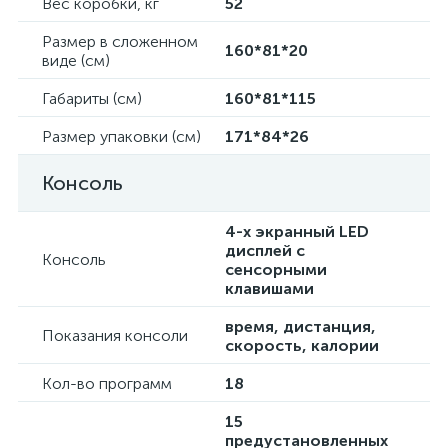
Вес коробки, кг
52
Размер в сложенном
160*81*20
виде (см)
Габариты (см)
160*81*115
Размер упаковки (см)
171*84*26
Консоль
4-х экранный LED
дисплей с
Консоль
сенсорными
клавишами
время, дистанция,
Показания консоли
скорость, калории
Кол-во программ
18
15
предустановленных