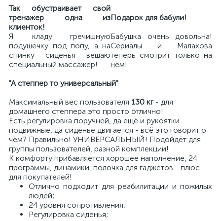
Так обустраивает свой
тренажер одна из
Подарок для бабули!
клиенток!
Я кладу гречишную
Бабушка очень довольна!
подушечку под попу, а на
Сериалы и Малахова
спинку сиденья вешаю
теперь смотрит только на
специальный массажёр!
нём!
"А степпер то универсальный"
Максимальный вес пользователя
130 кг
- для
домашнего степпера это просто отлично!
Есть регулировка поручней, да ещё и рукоятки
подвижные, да сиденье двигается - всё это говорит о
чём? Правильно! УНИВЕРСАЛЬНЫЙ! Подойдёт для
группы пользователей, разной комплекции!
К комфорту прибавляется хорошее наполнение, 24
программы, динамики, полочка для гаджетов - плюс
для покупателей!
Отлично подходит для реабилитации и пожилых
людей;
24 уровня сопротивления;
Регулировка сиденья;